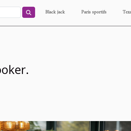
Black jack
Paris sportifs
Tex
poker.