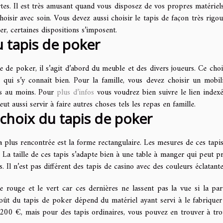
es. Il est très amusant quand vous disposez de vos propres matériels
oisir avec soin. Vous devez aussi choisir le tapis de façon très rigou
er, certaines dispositions s’imposent.
u tapis de poker
de poker, il s’agit d’abord du meuble et des divers joueurs. Ce choi
 qui s’y connaît bien. Pour la famille, vous devez choisir un mobil
es au moins. Pour
plus d’infos
vous voudrez bien suivre le lien index
t aussi servir à faire autres choses tels les repas en famille.
choix du tapis de poker
a plus rencontrée est la forme rectangulaire. Les mesures de ces tapis
. La taille de ces tapis s’adapte bien à une table à manger qui peut p
 Il n’est pas différent des tapis de casino avec des couleurs éclatante
e rouge et le vert car ces dernières ne lassent pas la vue si la par
 coût du tapis de poker dépend du matériel ayant servi à le fabriquer
 200 €, mais pour des tapis ordinaires, vous pouvez en trouver à troi