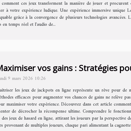
 comment ces jeux transforment la manière de jouer et procurent de
er à votre expérience ludique. Une expérience immersive unique Le 
quable grâce à la convergence de plusieurs technologies avancées. L'e
en temps réel et l'audio de...
aximiser vos gains : Stratégies pou
ndi 9 mars 2026 10:26
îtriser les jeux de jackpots en ligne représente un rêve pour de
thodes efficaces pour augmenter vos chances de gains ne relève pas d
ur maximiser votre expérience. Découvrez dans cet article comment 
tenter de décrocher la récompense ultime. Comprendre le fonctionn
 des jeux de hasard en ligne, attirant les joueurs par la perspective 
s provenant de multiples joueurs, chaque pari alimentant la cagnotte q