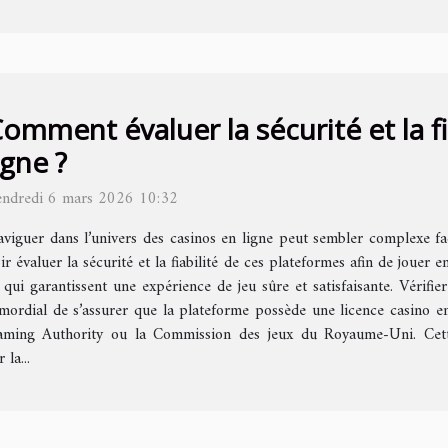
omment évaluer la sécurité et la fi
igne ?
ndredi 6 mars 2026 10:32
viguer dans l’univers des casinos en ligne peut sembler complexe fac
r évaluer la sécurité et la fiabilité de ces plateformes afin de jouer e
qui garantissent une expérience de jeu sûre et satisfaisante. Vérifier 
primordial de s’assurer que la plateforme possède une licence casino 
aming Authority ou la Commission des jeux du Royaume-Uni. Cette
la...