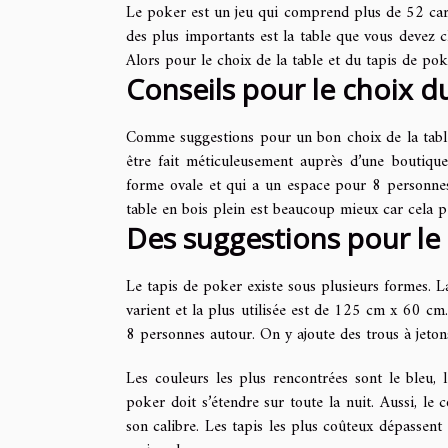
Le poker est un jeu qui comprend plus de 52 cart
des plus importants est la table que vous devez ch
Alors pour le choix de la table et du tapis de pok
Conseils pour le choix d
Comme suggestions pour un bon choix de la table 
être fait méticuleusement auprès d’une boutique
forme ovale et qui a un espace pour 8 personn
table en bois plein est beaucoup mieux car cela peu
Des suggestions pour le 
Le tapis de poker existe sous plusieurs formes. L
varient et la plus utilisée est de 125 cm x 60 cm
8 personnes autour. On y ajoute des trous à jetons.
Les couleurs les plus rencontrées sont le bleu, l
poker doit s’étendre sur toute la nuit. Aussi, le
son calibre. Les tapis les plus coûteux dépassent