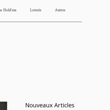
as Hold'em
Loterie
Autres
Nouveaux Articles