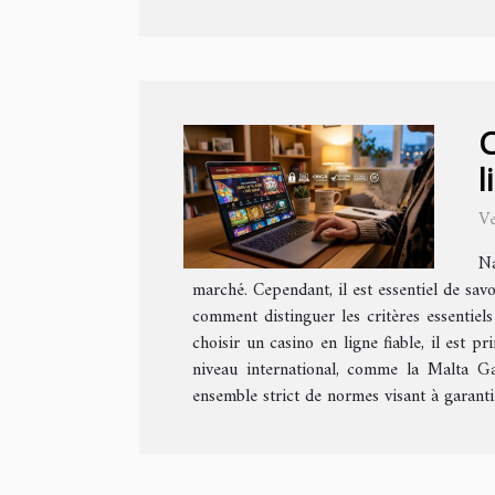
C
l
Ve
Na
marché. Cependant, il est essentiel de savoi
comment distinguer les critères essentiels 
choisir un casino en ligne fiable, il est 
niveau international, comme la Malta G
ensemble strict de normes visant à garantir 