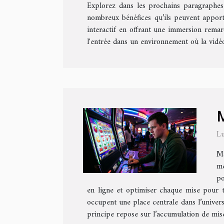
Explorez dans les prochains paragraphes
nombreux bénéfices qu’ils peuvent apport
interactif en offrant une immersion remar
l'entrée dans un environnement où la vidéo 
M
Lu
Ma
mé
po
en ligne et optimiser chaque mise pour 
occupent une place centrale dans l’univers
principe repose sur l’accumulation de mise