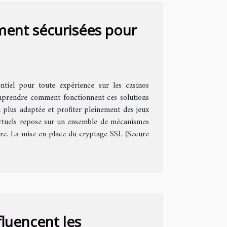
ent sécurisées pour
tiel pour toute expérience sur les casinos
comprendre comment fonctionnent ces solutions
a plus adaptée et profiter pleinement des jeux
virtuels repose sur un ensemble de mécanismes
ière. La mise en place du cryptage SSL (Secure
luencent les