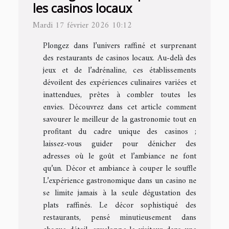
les casinos locaux
Mardi 17 février 2026 10:12
Plongez dans l’univers raffiné et surprenant
des restaurants de casinos locaux. Au-delà des
jeux et de l’adrénaline, ces établissements
dévoilent des expériences culinaires variées et
inattendues, prêtes à combler toutes les
envies. Découvrez dans cet article comment
savourer le meilleur de la gastronomie tout en
profitant du cadre unique des casinos ;
laissez-vous guider pour dénicher des
adresses où le goût et l’ambiance ne font
qu’un. Décor et ambiance à couper le souffle
L’expérience gastronomique dans un casino ne
se limite jamais à la seule dégustation des
plats raffinés. Le décor sophistiqué des
restaurants, pensé minutieusement dans