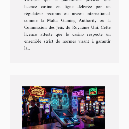
s’assurer que la plateforme possède une
licence casino en ligne délivrée par un
régulateur reconnu au niveau international,
comme la Malta Gaming Authority ou la
Commission des jeux du Royaume-Uni. Cette
licence atteste que le casino respecte un
ensemble strict de normes visant à garantir
la...