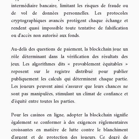
intermédiaire bancaire, limitant les risques de fraude ou
de vol de données personnelles. Les protocoles
cryptographiques avancés protègent chaque échange et
rendent quasi impossible toute tentative de falsification
ou d'accès non autorisé aux fonds.
Au-delà des questions de paiement, la blockchain joue un
rôle déterminant dans la vérification des résultats des
jeux. Les algorithmes dits « provablement équitables »
reposent sur le registre distribué pour publier
publiquement les calculs qui déterminent chaque partie.
Les joueurs peuvent ainsi s'assurer que leurs chances ne
sont pas manipulées, stimulant un climat de confiance et
d'équité entre toutes les parties.
Pour les casinos en ligne, adopter la blockchain signifie
également se conformer à des exigences réglementaires
croissantes en matière de lutte contre le blanchiment
d'argent et de protection des joueurs. Ce degré de