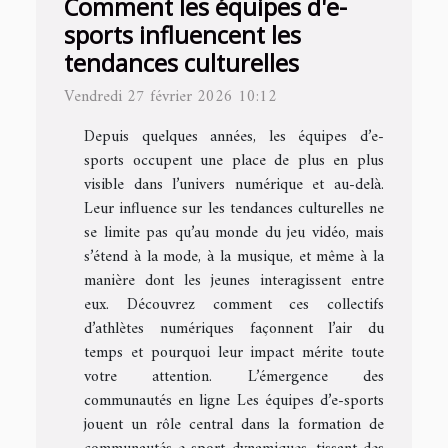
Comment les équipes d'e-
sports influencent les
tendances culturelles
Vendredi 27 février 2026 10:12
Depuis quelques années, les équipes d’e-
sports occupent une place de plus en plus
visible dans l’univers numérique et au-delà.
Leur influence sur les tendances culturelles ne
se limite pas qu’au monde du jeu vidéo, mais
s’étend à la mode, à la musique, et même à la
manière dont les jeunes interagissent entre
eux. Découvrez comment ces collectifs
d’athlètes numériques façonnent l’air du
temps et pourquoi leur impact mérite toute
votre attention. L’émergence des
communautés en ligne Les équipes d’e-sports
jouent un rôle central dans la formation de