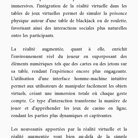
immersives, l’intégration de la réalité virtuelle dans les
tables de jeux virtuelles permet de simuler la présence
physique autour d’une table de blackjack ou de roulette,
favorisant ainsi des interactions sociales plus naturelles
entre les participants.
La réalité augmentée, quant à elle, enrichit
l’environnement réel du joueur en superposant des
éléments numériques tels que des cartes ou des jetons sur
sa table, rendant l’expérience encore plus engageante.
L’utilisation d’une interface homme-machine intuitive
permet aux utilisateurs de manipuler facilement les objets
virtuels, créant une immersion totale où chaque geste
compte. Ce type d’interaction transforme la manière de
jouer et d’appréhender les jeux de casino en ligne,
rendant les parties plus dynamiques et captivantes.
Les nouveautés apportées par la réalité virtuelle et la
réalité augmentée vont bien au-delà de la simple