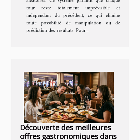
aléatoires. Ce système garantit que chaque
tour reste totalement imprévisible et
indépendant du précédent, ce qui élimine
toute possibilité de manipulation ou de
prédiction des résultats. Pour...
Découverte des meilleures
offres gastronomiques dans