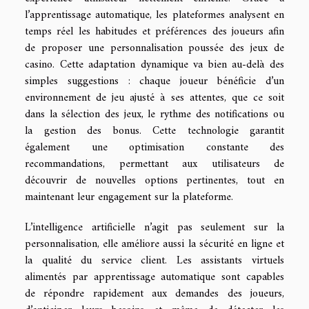
l’apprentissage automatique, les plateformes analysent en
temps réel les habitudes et préférences des joueurs afin
de proposer une personnalisation poussée des jeux de
casino. Cette adaptation dynamique va bien au-delà des
simples suggestions : chaque joueur bénéficie d’un
environnement de jeu ajusté à ses attentes, que ce soit
dans la sélection des jeux, le rythme des notifications ou
la gestion des bonus. Cette technologie garantit
également une optimisation constante des
recommandations, permettant aux utilisateurs de
découvrir de nouvelles options pertinentes, tout en
maintenant leur engagement sur la plateforme.
L’intelligence artificielle n’agit pas seulement sur la
personnalisation, elle améliore aussi la sécurité en ligne et
la qualité du service client. Les assistants virtuels
alimentés par apprentissage automatique sont capables
de répondre rapidement aux demandes des joueurs,