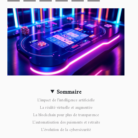
Sommaire
L’impact de l’intelligence artificielle
La réalité virtuelle et augmentée
La blockchain pour plus de transparence
L’automatisation des paiements et retraits
L’évolution de la cybersécurité