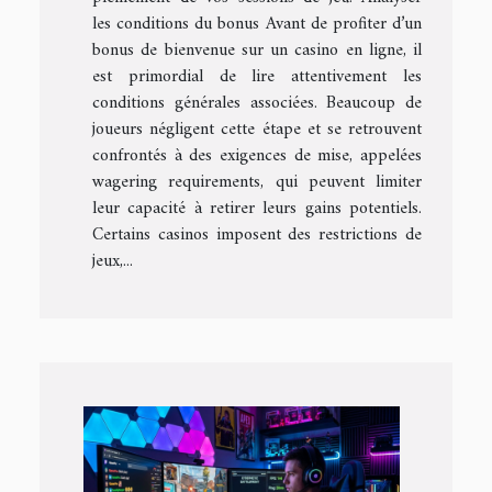
les conditions du bonus Avant de profiter d’un
bonus de bienvenue sur un casino en ligne, il
est primordial de lire attentivement les
conditions générales associées. Beaucoup de
joueurs négligent cette étape et se retrouvent
confrontés à des exigences de mise, appelées
wagering requirements, qui peuvent limiter
leur capacité à retirer leurs gains potentiels.
Certains casinos imposent des restrictions de
jeux,...