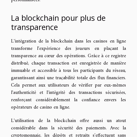
La blockchain pour plus de
transparence
L'intégration de la blockchain dans les casinos en ligne
transforme l'expérience des joueurs en plaçant la
transparence au cœur des opérations. Grâce à ce registre
distribué, chaque transaction est enregistrée de manière
immuable et accessible à tous les participants du réseau,
garantissant ainsi une traçabilité totale des flux financiers.
Cela permet aux utilisateurs de vérifier par eux-mêmes
l'authenticité et l'intégrité des transactions sécurisées,
renforçant considérablement la confiance envers les
opérateurs de casino en ligne.
L'utilisation de la blockchain offre aussi un atout
considérable dans la sécurité des paiements. Avec la
cryptomonnaie, les dépôts et retraits s'effectuent sans