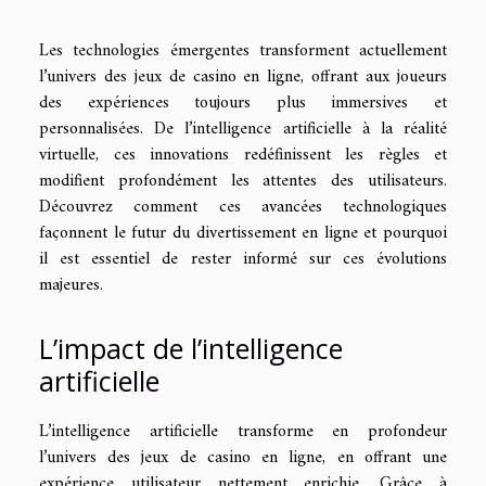
Les technologies émergentes transforment actuellement
l’univers des jeux de casino en ligne, offrant aux joueurs
des expériences toujours plus immersives et
personnalisées. De l’intelligence artificielle à la réalité
virtuelle, ces innovations redéfinissent les règles et
modifient profondément les attentes des utilisateurs.
Découvrez comment ces avancées technologiques
façonnent le futur du divertissement en ligne et pourquoi
il est essentiel de rester informé sur ces évolutions
majeures.
L’impact de l’intelligence
artificielle
L’intelligence artificielle transforme en profondeur
l’univers des jeux de casino en ligne, en offrant une
expérience utilisateur nettement enrichie. Grâce à