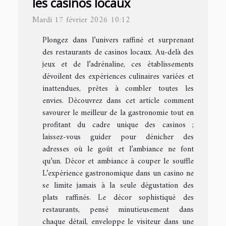
les casinos locaux
Mardi 17 février 2026 10:12
Plongez dans l’univers raffiné et surprenant
des restaurants de casinos locaux. Au-delà des
jeux et de l’adrénaline, ces établissements
dévoilent des expériences culinaires variées et
inattendues, prêtes à combler toutes les
envies. Découvrez dans cet article comment
savourer le meilleur de la gastronomie tout en
profitant du cadre unique des casinos ;
laissez-vous guider pour dénicher des
adresses où le goût et l’ambiance ne font
qu’un. Décor et ambiance à couper le souffle
L’expérience gastronomique dans un casino ne
se limite jamais à la seule dégustation des
plats raffinés. Le décor sophistiqué des
restaurants, pensé minutieusement dans
chaque détail, enveloppe le visiteur dans une