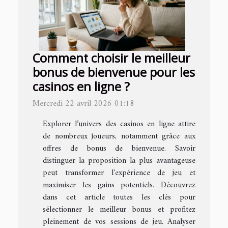
Comment choisir le meilleur
bonus de bienvenue pour les
casinos en ligne ?
Mercredi 22 avril 2026 01:18
Explorer l’univers des casinos en ligne attire
de nombreux joueurs, notamment grâce aux
offres de bonus de bienvenue. Savoir
distinguer la proposition la plus avantageuse
peut transformer l'expérience de jeu et
maximiser les gains potentiels. Découvrez
dans cet article toutes les clés pour
sélectionner le meilleur bonus et profitez
pleinement de vos sessions de jeu. Analyser