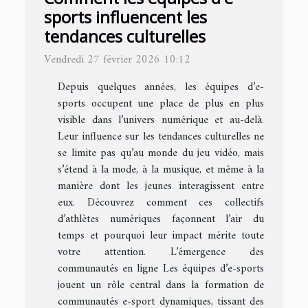
sports influencent les
tendances culturelles
Vendredi 27 février 2026 10:12
Depuis quelques années, les équipes d’e-
sports occupent une place de plus en plus
visible dans l’univers numérique et au-delà.
Leur influence sur les tendances culturelles ne
se limite pas qu’au monde du jeu vidéo, mais
s’étend à la mode, à la musique, et même à la
manière dont les jeunes interagissent entre
eux. Découvrez comment ces collectifs
d’athlètes numériques façonnent l’air du
temps et pourquoi leur impact mérite toute
votre attention. L’émergence des
communautés en ligne Les équipes d’e-sports
jouent un rôle central dans la formation de
communautés e-sport dynamiques, tissant des