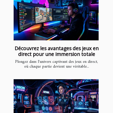
Découvrez les avantages des jeux en
direct pour une immersion totale
Plongez dans l'univers captivant des jeux en direct,
où chaque partie devient une véritable...