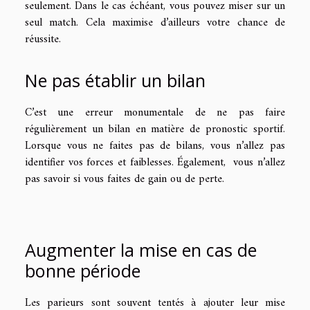
seulement. Dans le cas échéant, vous pouvez miser sur un
seul match. Cela maximise d’ailleurs votre chance de
réussite.
Ne pas établir un bilan
C’est une erreur monumentale de ne pas faire
régulièrement un bilan en matière de pronostic sportif.
Lorsque vous ne faites pas de bilans, vous n’allez pas
identifier vos forces et faiblesses. Également, vous n’allez
pas savoir si vous faites de gain ou de perte.
Augmenter la mise en cas de
bonne période
Les parieurs sont souvent tentés à ajouter leur mise