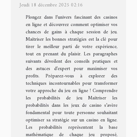
Jeudi 18 décembre 2025 02:16
Plongez dans l’univers fascinant des casinos
en ligne et découvrez comment optimiser vos
chances de gains à chaque session de jeu.
Maîtriser les bonnes stratégies est la clé pour
tirer le meilleur parti de votre expérience,
tout en prenant du plaisir. Les paragraphes
suivants dévoilent des conseils pratiques et
des astuces d’expert pour maximiser vos
profits. Préparez-vous à explorer des
techniques incontournables pour transformer
votre approche du jeu en ligne ! Comprendre
les probabilités de jeu Maîtriser les
probabilités dans les jeux de casino s’avère
fondamental pour toute personne souhaitant
optimiser sa stratégie sur un casino en ligne.
Les probabilités représentent la base
mathématique de chaque jeu proposé,