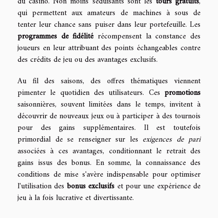
du casino. Non moins séduisants sont les
tours gratuits
,
qui permettent aux amateurs de machines à sous de
tenter leur chance sans puiser dans leur portefeuille. Les
programmes de fidélité
récompensent la constance des
joueurs en leur attribuant des points échangeables contre
des crédits de jeu ou des avantages exclusifs.
Au fil des saisons, des offres thématiques viennent
pimenter le quotidien des utilisateurs. Ces
promotions
saisonnières, souvent limitées dans le temps, invitent à
découvrir de nouveaux jeux ou à participer à des tournois
pour des gains supplémentaires. Il est toutefois
primordial de se renseigner sur les
exigences de pari
associées à ces avantages, conditionnant le retrait des
gains issus des bonus. En somme, la connaissance des
conditions de mise s'avère indispensable pour optimiser
l'utilisation des
bonus exclusifs
et pour une expérience de
jeu à la fois lucrative et divertissante.