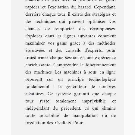
rapides et l'excitation du hasard. Cependant,
derrière chaque tour, il existe des stratégies et
des techniques qui peuvent optimiser vos
chances de remporter des récompenses.
Explorez dans les lignes suivantes comment
maximiser vos gains grâce à des méthodes
éprouvées et des conseils d’experts, pour
transformer chaque session en une expérience
enrichissante. Comprendre le fonctionnement
des machines Les machines à sous en ligne
reposent sur un principe technologique
fondamental : le générateur de nombres
aléatoires. Ce système garantit que chaque
tour reste totalement imprévisible et
indépendant du précédent, ce qui élimine
toute possibilité de manipulation ou de
prédiction des résultats. Pour...