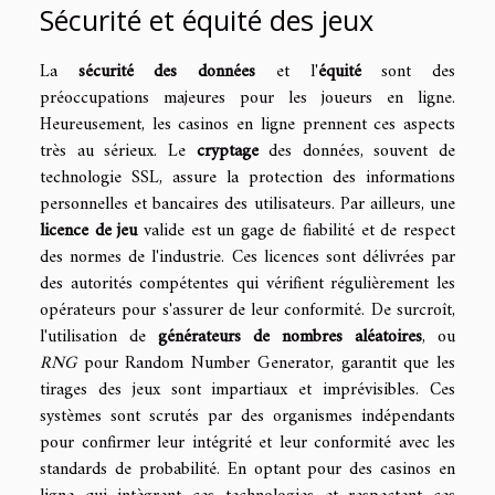
Sécurité et équité des jeux
La
sécurité des données
et l'
équité
sont des
préoccupations majeures pour les joueurs en ligne.
Heureusement, les casinos en ligne prennent ces aspects
très au sérieux. Le
cryptage
des données, souvent de
technologie SSL, assure la protection des informations
personnelles et bancaires des utilisateurs. Par ailleurs, une
licence de jeu
valide est un gage de fiabilité et de respect
des normes de l'industrie. Ces licences sont délivrées par
des autorités compétentes qui vérifient régulièrement les
opérateurs pour s'assurer de leur conformité. De surcroît,
l'utilisation de
générateurs de nombres aléatoires
, ou
RNG
pour Random Number Generator, garantit que les
tirages des jeux sont impartiaux et imprévisibles. Ces
systèmes sont scrutés par des organismes indépendants
pour confirmer leur intégrité et leur conformité avec les
standards de probabilité. En optant pour des casinos en