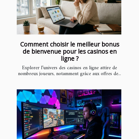
Comment choisir le meilleur bonus
de bienvenue pour les casinos en
ligne ?
Explorer l’univers des casinos en ligne attire de
nombreux joueurs, notamment grâce aux offres de...