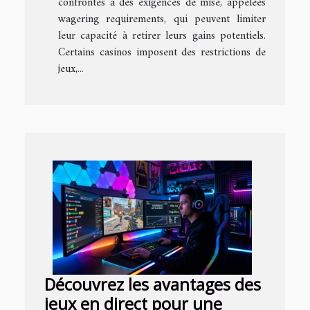
confrontés à des exigences de mise, appelées
wagering requirements, qui peuvent limiter
leur capacité à retirer leurs gains potentiels.
Certains casinos imposent des restrictions de
jeux,...
Découvrez les avantages des
jeux en direct pour une