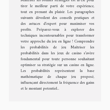
Maîtriser les bonnes stratégies est la clé pour
tirer le meilleur parti de votre expérience,
tout en prenant du plaisir. Les paragraphes
suivants dévoilent des conseils pratiques et
des astuces d’expert pour maximiser vos
profits. Préparez-vous à explorer des
techniques incontournables pour transformer
votre approche du jeu en ligne ! Comprendre
les probabilités de jeu Maîtriser les
probabilités dans les jeux de casino s’avère
fondamental pour toute personne souhaitant
optimiser sa stratégie sur un casino en ligne.
Les probabilités représentent la base
mathématique de chaque jeu proposé,
influençant directement la fréquence des gains
et le montant potentiel...