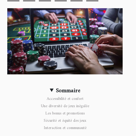
Sommaire
Accessibilité et confort
Une diversité de jeux inégalée
Les bonus et promotions
Sécurité et équité des jeux
Interaction et communauté