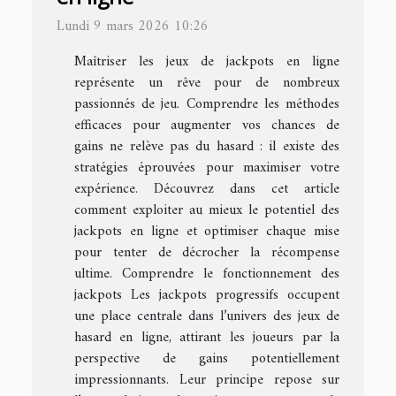
Lundi 9 mars 2026 10:26
Maîtriser les jeux de jackpots en ligne
représente un rêve pour de nombreux
passionnés de jeu. Comprendre les méthodes
efficaces pour augmenter vos chances de
gains ne relève pas du hasard : il existe des
stratégies éprouvées pour maximiser votre
expérience. Découvrez dans cet article
comment exploiter au mieux le potentiel des
jackpots en ligne et optimiser chaque mise
pour tenter de décrocher la récompense
ultime. Comprendre le fonctionnement des
jackpots Les jackpots progressifs occupent
une place centrale dans l’univers des jeux de
hasard en ligne, attirant les joueurs par la
perspective de gains potentiellement
impressionnants. Leur principe repose sur