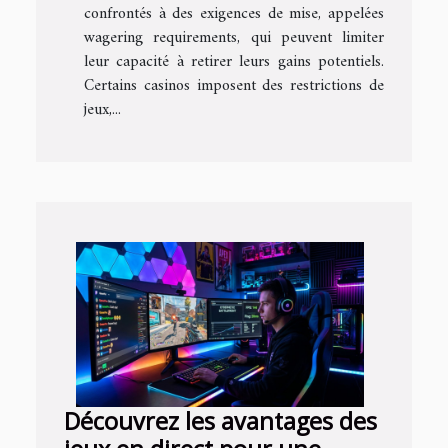
confrontés à des exigences de mise, appelées
wagering requirements, qui peuvent limiter
leur capacité à retirer leurs gains potentiels.
Certains casinos imposent des restrictions de
jeux,...
Découvrez les avantages des