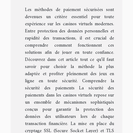
Les méthodes de paiement sécurisées sont
devenues un critère essentiel pour toute
expérience sur les casinos virtuels modernes.
Entre protection des données personnelles et
rapidité des transactions, il est crucial de
comprendre comment fonctionnent ces
solutions afin de jouer en toute confiance.
Découvrez dans cet article tout ce qu’il faut
savoir pour choisir la méthode la plus
adaptée et profiter pleinement des jeux en
ligne en toute sécurité. Comprendre la
sécurité des paiements La sécurité des
paiements dans les casinos virtuels repose sur
un ensemble de mécanismes sophistiqués
conçus pour garantir la protection des
données des utilisateurs lors de chaque
transaction financière. La mise en place du
cryptage SSL (Secure Socket Layer) et TLS