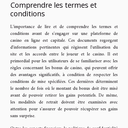
Comprendre les termes et
conditions
L'importance de lire et de comprendre les termes et
conditions avant de s'engager sur une plateforme de
casino en ligne est capitale. Ces documents regorgent
d'informations pertinentes qui régissent l'utilisation du
site et les accords entre le joueur et le casino. Il est
primordial pour les utilisateurs de se familiariser avec les
règles concernant les bonus de casino, qui peuvent offrir
des avantages significatifs, à condition de respecter les
conditions de mise spécifiées. Ces dernières déterminent
le nombre de fois où le montant du bonus doit être misé
avant de pouvoir retirer les gains potentiels. De même,
les modalités de retrait doivent être examinées avec
attention pour s'assurer de pouvoir récupérer ses gains
sans surprise.