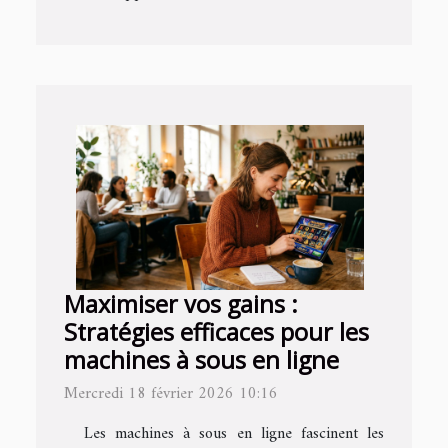
Maximiser vos gains :
Stratégies efficaces pour les
machines à sous en ligne
Mercredi 18 février 2026 10:16
Les machines à sous en ligne fascinent les