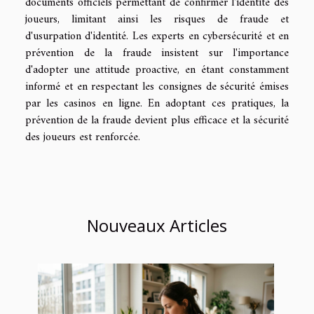
documents officiels permettant de confirmer l'identité des
joueurs, limitant ainsi les risques de fraude et
d'usurpation d'identité. Les experts en cybersécurité et en
prévention de la fraude insistent sur l'importance
d'adopter une attitude proactive, en étant constamment
informé et en respectant les consignes de sécurité émises
par les casinos en ligne. En adoptant ces pratiques, la
prévention de la fraude devient plus efficace et la sécurité
des joueurs est renforcée.
Nouveaux Articles