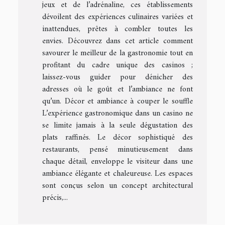
jeux et de l’adrénaline, ces établissements
dévoilent des expériences culinaires variées et
inattendues, prêtes à combler toutes les
envies. Découvrez dans cet article comment
savourer le meilleur de la gastronomie tout en
profitant du cadre unique des casinos ;
laissez-vous guider pour dénicher des
adresses où le goût et l’ambiance ne font
qu’un. Décor et ambiance à couper le souffle
L’expérience gastronomique dans un casino ne
se limite jamais à la seule dégustation des
plats raffinés. Le décor sophistiqué des
restaurants, pensé minutieusement dans
chaque détail, enveloppe le visiteur dans une
ambiance élégante et chaleureuse. Les espaces
sont conçus selon un concept architectural
précis,...