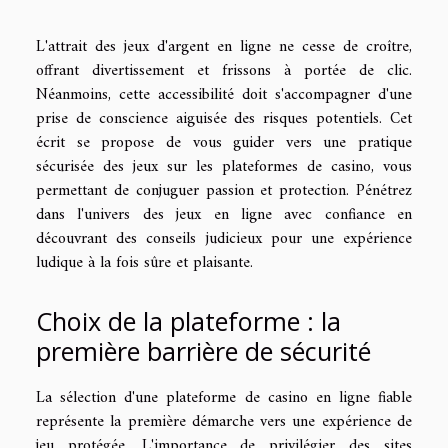
L'attrait des jeux d'argent en ligne ne cesse de croître,
offrant divertissement et frissons à portée de clic.
Néanmoins, cette accessibilité doit s'accompagner d'une
prise de conscience aiguisée des risques potentiels. Cet
écrit se propose de vous guider vers une pratique
sécurisée des jeux sur les plateformes de casino, vous
permettant de conjuguer passion et protection. Pénétrez
dans l'univers des jeux en ligne avec confiance en
découvrant des conseils judicieux pour une expérience
ludique à la fois sûre et plaisante.
Choix de la plateforme : la
première barrière de sécurité
La sélection d'une plateforme de casino en ligne fiable
représente la première démarche vers une expérience de
jeu protégée. L'importance de privilégier des sites