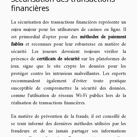
financières
La sécurisation des transactions financières représente un
enjeu majeur pour les utilisateurs de casinos en ligne. Il
est primordial d'opter pour des
méthodes de paiement
fiables
et reconnues pour leur robustesse en matière de
sécurité. Les joueurs devraient toujours vérifier la
présence de
certificats de sécurité
sur les plateformes de
jeux, signe que le site crypte les données pour les
protéger contre les intrusions malveillantes. Les experts
recommandent également d'éviter toute pratique
susceptible de compromettre la sécurité des données,
comme l'utilisation de réseaux Wi-Fi publics lors de la
réalisation de transactions financières.
En matière de prévention de la fraude, il est conseillé de
se tenir informé des dernières méthodes utilisées par les
fraudeurs et de ne jamais partager ses informations