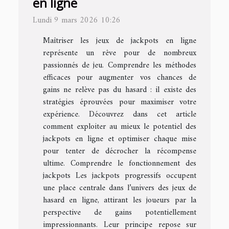
en ligne
Lundi 9 mars 2026 10:26
Maîtriser les jeux de jackpots en ligne
représente un rêve pour de nombreux
passionnés de jeu. Comprendre les méthodes
efficaces pour augmenter vos chances de
gains ne relève pas du hasard : il existe des
stratégies éprouvées pour maximiser votre
expérience. Découvrez dans cet article
comment exploiter au mieux le potentiel des
jackpots en ligne et optimiser chaque mise
pour tenter de décrocher la récompense
ultime. Comprendre le fonctionnement des
jackpots Les jackpots progressifs occupent
une place centrale dans l’univers des jeux de
hasard en ligne, attirant les joueurs par la
perspective de gains potentiellement
impressionnants. Leur principe repose sur